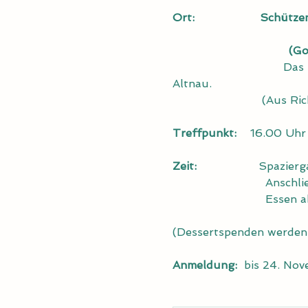
Ort:
Schützen
(Go
                         
Altnau.
                          
Treffpunkt:
    16.00 Uhr
Zeit:
                  Spaz
                           Ans
                           Ess
(Dessertspenden werde
Anmeldung:
  bis 24. No