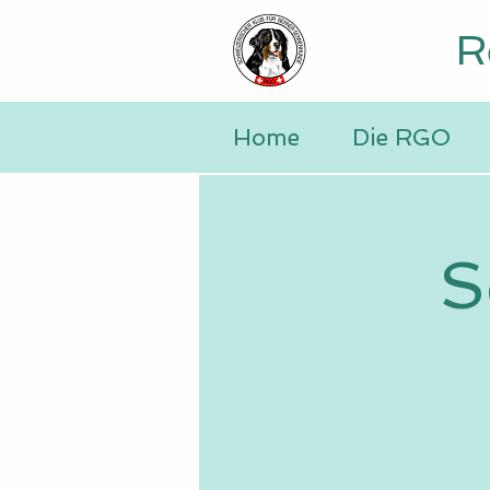
R
Home
Die RGO
S